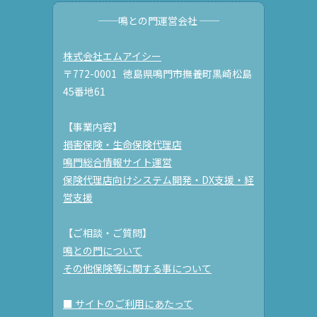
──鳴との門運営会社 ──
株式会社エムアイシー
〒772-0001 徳島県鳴門市撫養町黒崎松島
45番地61
【事業内容】
損害保険・生命保険代理店
鳴門総合情報サイト運営
保険代理店向けシステム開発・DX支援・経
営支援
【ご相談・ご質問】
鳴との門について
その他保険等に関する事について
■ サイトのご利用にあたって