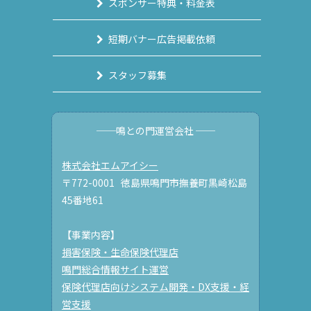
スポンサー特典・料金表
短期バナー広告掲載依頼
スタッフ募集
──鳴との門運営会社 ──
株式会社エムアイシー
〒772-0001 徳島県鳴門市撫養町黒崎松島
45番地61
【事業内容】
損害保険・生命保険代理店
鳴門総合情報サイト運営
保険代理店向けシステム開発・DX支援・経
営支援