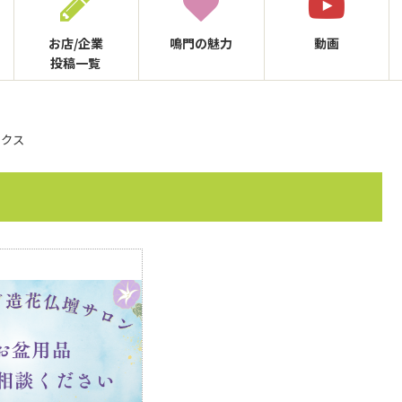
お店/企業
鳴門の
魅力
動画
投稿一覧
ックス