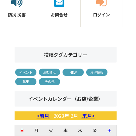
防災
災害
お問合せ
ログイン
投稿タグカテゴリー
イベント
お知らせ
NEW
お得情報
募集
その他
イベントカレンダー（お店/企業）
<前月
2023年 2月
来月>
日
月
火
水
木
金
土