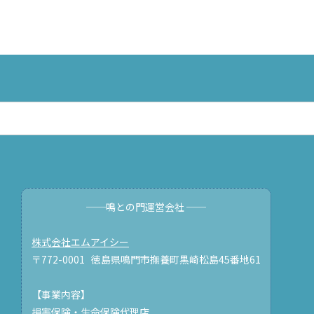
──鳴との門運営会社 ──
株式会社エムアイシー
〒772-0001 徳島県鳴門市撫養町黒崎松島45番地61
【事業内容】
損害保険・生命保険代理店