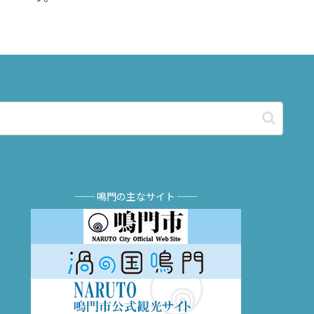
── 鳴門の主なサイト ──