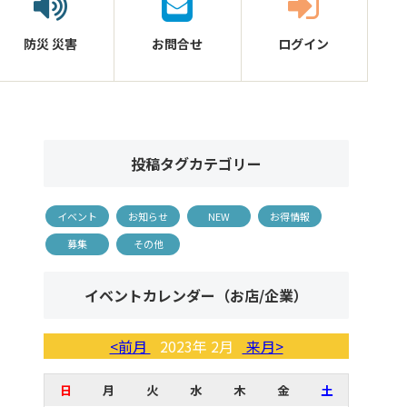
防災
災害
お問合せ
ログイン
投稿タグカテゴリー
イベント
お知らせ
NEW
お得情報
募集
その他
イベントカレンダー（お店/企業）
<前月
2023年 2月
来月>
日
月
火
水
木
金
土