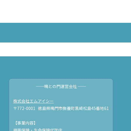
──鳴との門運営会社 ──
株式会社エムアイシー
〒772-0001 徳島県鳴門市撫養町黒崎松島45番地61
【事業内容】
損害保険・生命保険代理店