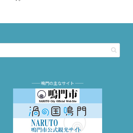
── 鳴門の主なサイト ──