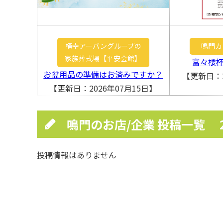
桶幸アーバングループの
鳴門カ
家族葬式場【平安会館】
富々楼
お盆用品の準備はお済みですか？
【更新日：2
【更新日：2026年07月15日】
鳴門のお店/企業 投稿一覧
投稿情報はありません