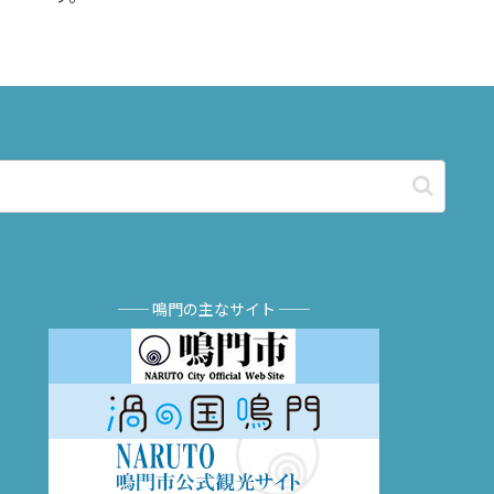
── 鳴門の主なサイト ──