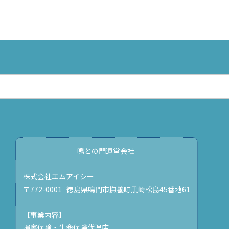
──鳴との門運営会社 ──
株式会社エムアイシー
〒772-0001 徳島県鳴門市撫養町黒崎松島45番地61
【事業内容】
損害保険・生命保険代理店