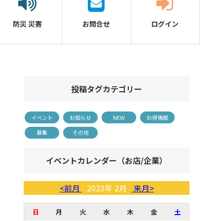
防災
災害
お問合せ
ログイン
投稿タグカテゴリー
イベント
お知らせ
NEW
お得情報
募集
その他
イベントカレンダー（お店/企業）
<前月
2023年 2月
来月>
日
月
火
水
木
金
土