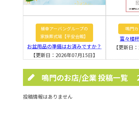
桶幸アーバングループの
鳴門カ
家族葬式場【平安会館】
富々楼
お盆用品の準備はお済みですか？
【更新日：2
【更新日：2026年07月15日】
鳴門のお店/企業 投稿一覧
投稿情報はありません