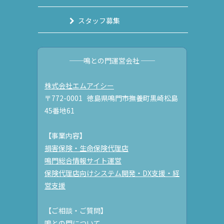
スタッフ募集
──鳴との門運営会社 ──
株式会社エムアイシー
〒772-0001 徳島県鳴門市撫養町黒崎松島
45番地61
【事業内容】
損害保険・生命保険代理店
鳴門総合情報サイト運営
保険代理店向けシステム開発・DX支援・経
営支援
【ご相談・ご質問】
鳴との門について