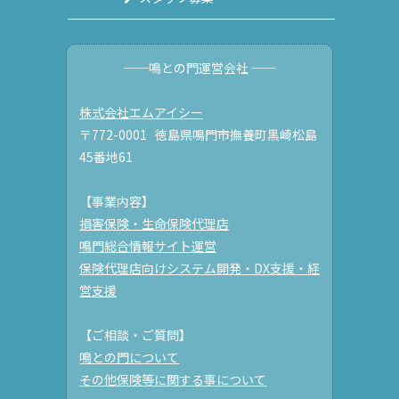
──鳴との門運営会社 ──
株式会社エムアイシー
〒772-0001 徳島県鳴門市撫養町黒崎松島
45番地61
【事業内容】
損害保険・生命保険代理店
鳴門総合情報サイト運営
保険代理店向けシステム開発・DX支援・経
営支援
【ご相談・ご質問】
鳴との門について
その他保険等に関する事について