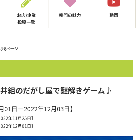
お店/企業
鳴門の
魅力
動画
投稿一覧
 投稿ページ
亀井組のだがし屋で謎解きゲーム♪
月01日－2022年12月03日】
022年11月25日】
2022年12月01日】