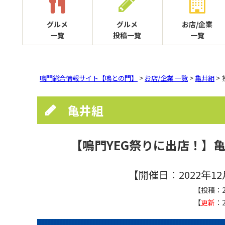
グルメ
グルメ
お店/企業
一覧
投稿一覧
一覧
鳴門総合情報サイト【鳴との門】
>
お店/企業 一覧
>
亀井組
>
亀井組
【鳴門YEG祭りに出店！】
【開催日：2022年12
【投稿：2
【
更新
：