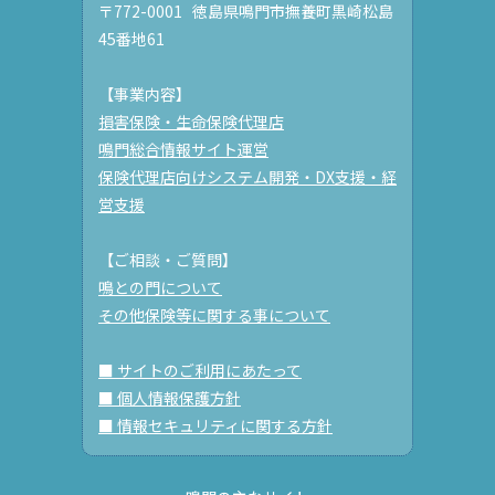
〒772-0001 徳島県鳴門市撫養町黒崎松島
45番地61
【事業内容】
損害保険・生命保険代理店
鳴門総合情報サイト運営
保険代理店向けシステム開発・DX支援・経
営支援
【ご相談・ご質問】
鳴との門について
その他保険等に関する事について
■ サイトのご利用にあたって
■ 個人情報保護方針
■ 情報セキュリティに関する方針