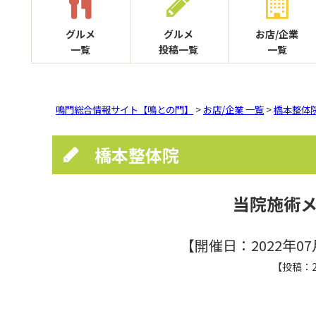
グルメ
グルメ
お店/企業
一覧
投稿一覧
一覧
鳴門総合情報サイト【鳴との門】
>
お店/企業 一覧
>
橋本整体
橋本整体院
当院施術
【開催日：2022年07
【投稿：2