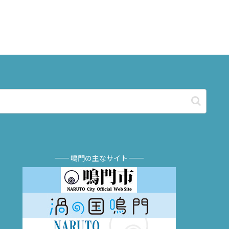
── 鳴門の主なサイト ──