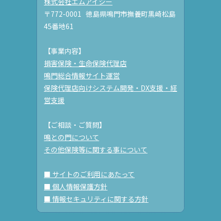
株式会社エムアイシー
〒772-0001 徳島県鳴門市撫養町黒崎松島
45番地61
【事業内容】
損害保険・生命保険代理店
鳴門総合情報サイト運営
保険代理店向けシステム開発・DX支援・経
営支援
【ご相談・ご質問】
鳴との門について
その他保険等に関する事について
■ サイトのご利用にあたって
■ 個人情報保護方針
■ 情報セキュリティに関する方針