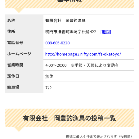
名称
有限会社 岡豊釣漁具
住所
鳴門市撫養町黒崎字松島422
[地図]
電話番号
088-685-8228
ホームページ
http://homepage3.nifty.com/fs-okatoyo/
営業時間
4:00～20:00 ※季節・天候により変動有
定休日
無休
駐車場
7台
有限会社 岡豊釣漁具の投稿一覧
投稿は最大６件まで表示されます（投稿順）