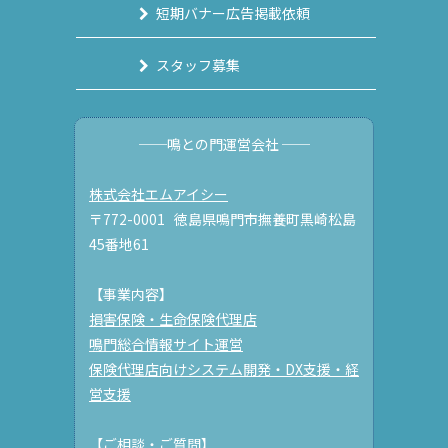
短期バナー広告掲載依頼
スタッフ募集
──鳴との門運営会社 ──
株式会社エムアイシー
〒772-0001 徳島県鳴門市撫養町黒崎松島
45番地61
【事業内容】
損害保険・生命保険代理店
鳴門総合情報サイト運営
保険代理店向けシステム開発・DX支援・経
営支援
【ご相談・ご質問】