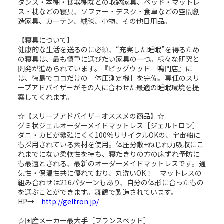
タンス・本棚・食器棚などの収納家具、ベッド・マットレ
ス・枕などの寝具、ソファー・デスク・食卓などの空間創
造家具、カーテン、絨毯、小物、その他日用品。
【寝具について】
健康的な生活を送るのに必須、“充実した睡眠”を得るため
の寝具は、最も慎重に選びたい家具の一つ。様々な研究と
開発が進められています。『ビッグウッド 鳴門店』に
は、徳島でココだけの［体圧測定機］を完備。専任のスリ
ープアドバイザーがその人に合わせた最適の睡眠環境を提
案してくれます。
☆【スリープアドバイザーオススメの商品】☆
グミ状ジェルオーダーメイドマットレス［ジェルトロン］
ダニ・カビが繁殖にくく100％リサイクルOKの、宇宙船に
も採用されている素材を使用。体圧分散+ねじれ力吸収にこ
れまでにない柔軟性を持ち、寝たきりの方の床ずれ予防に
も最適とされる、最新のオーダーメイドマットレスです。通
気性・保温性共に優れており、丸洗いOK！ マットレスの
組み合わせは216パターンもあり、自分の体形に合ったもの
を選ぶことができます。舞鶴で製造されています。
HP→
http://geltron.jp/
☆国産メーカー最大手［フランスベッド］