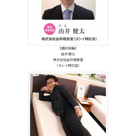
【婚約指輪】
由井 健太
株式会社由井精良堂
（ヨシイ時計店）