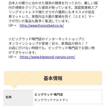
日本人の眠りに合わせた寝具の開発を行っており、厳しい国
内の規格をクリアした寝具が揃っています。高密度連続スプ
リングマットレスや寝たきりの介護用にもオススメの低反
発マットレス、家庭内五大菌の繁殖を防ぐ［ＳＥＫ］マー
クが付いた製品も数多く製造しています。
HP→
http://www.francebed.co.jp/
☆ビッグウッド鳴門店のインターネットショップ☆
オンラインショップが登場！日々、新商品が続々！？
お店に行けない時間でも、ビッグウッド鳴門店でお買い物
ができちゃいます。
HP→
https://www.bigwood-naruto.com/
基本情報
ビッグウッド 鳴門店
名称
ビッグウッドナルトテン