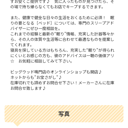
すお安くご提供です♪ 気に入ったものが見つけたら、そ
の場で持ち帰らなくてもお店でキープするできます。
また、健康で健全な日々の生活をおくるために必須！ 眠
りの要となる［ベッド］については、専門のスリープアド
バイザーにぜひ一度相談を。
これまでの経験と最新の“眠り”情報、充実した計器等々か
ら、その人の体質や生活等に合わせて最適なものを提案し
てくれます。
寝具を探している方はもちろん、充実した“眠り”が得られ
にくいとお感じの方も、彼のアドバイスは一聴の価値アリ
☆ お気軽に相談してみて下さい。
ビッグウッド鳴門店のオンラインショップも開店♪
ネットからも"お宝さがし"♪
在庫切れでも諦めずお問合せ下さい！メーカーさんに在庫
お問合せ致します♪
写真