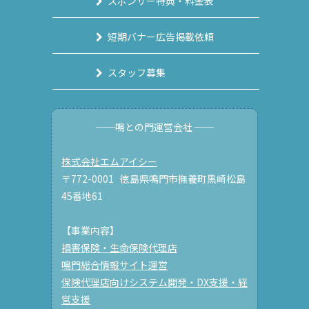
スポンサー特典・料金表
短期バナー広告掲載依頼
スタッフ募集
──鳴との門運営会社 ──
株式会社エムアイシー
〒772-0001 徳島県鳴門市撫養町黒崎松島
45番地61
【事業内容】
損害保険・生命保険代理店
鳴門総合情報サイト運営
保険代理店向けシステム開発・DX支援・経
営支援