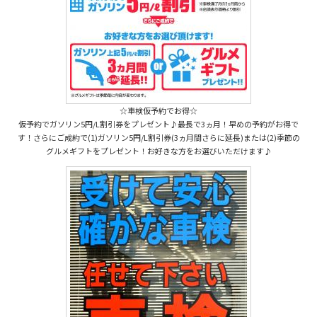
☆車検仮予約でお得☆
仮予約でガソリン5円/L割引券をプレゼント♪最長で3ヵ月！早めの予約がお得で
す！さらにご成約で(1)ガソリン5円/L割引券(3ヵ月間さらに延長)または(2)季節の
グルメギフトをプレゼント！お好きな方をお選びいただけます♪