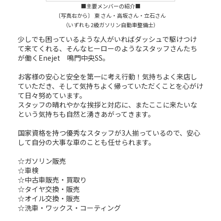
■主要メンバーの紹介■
〔写真右から〕 東 さん・高坂さん・立石さん
（いずれも 2級ガソリン自動車整備士）
少しでも困っているような人がいればダッシュで駆けつけ
て来てくれる、そんなヒーローのようなスタッフさんたち
が働くEnejet 鳴門中央SS。
お客様の安心と安全を第一に考え行動！気持ちよく来店し
ていただき、そして気持ちよく帰っていただくことを心がけ
て日々努めています。
スタッフの晴れやかな挨拶と対応に、またここに来たいな
という気持ちも自然と湧きあがってきます。
国家資格を持つ優秀なスタッフが3人揃っているので、安心
して自分の大事な車のことも任せられます。
☆ガソリン販売
☆車検
☆中古車販売・買取り
☆タイヤ交換・販売
☆オイル交換・販売
☆洗車・ワックス・コーティング