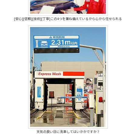
[安心][信頼][技術][丁寧]この4つを兼ね備えているから心から任せられる
天気の良い日に洗車してはいかかですか？