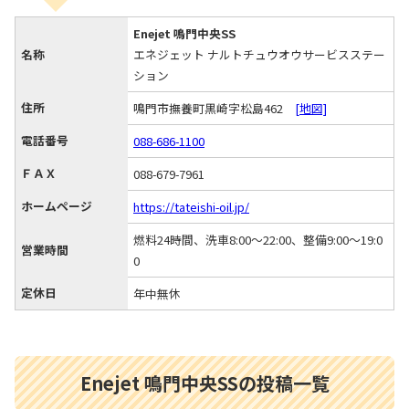
Enejet 鳴門中央SS
名称
エネジェット ナルトチュウオウサービスステー
ション
住所
鳴門市撫養町黒崎字松島462
[地図]
電話番号
088-686-1100
ＦＡＸ
088-679-7961
ホームページ
https://tateishi-oil.jp/
燃料24時間、洗車8:00～22:00、整備9:00～19:0
営業時間
0
定休日
年中無休
Enejet 鳴門中央SSの投稿一覧