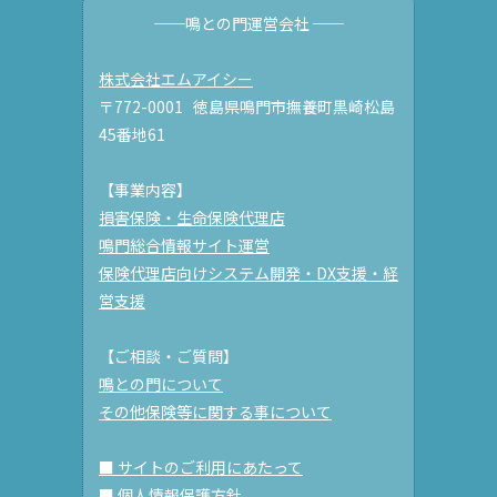
──鳴との門運営会社 ──
株式会社エムアイシー
〒772-0001 徳島県鳴門市撫養町黒崎松島
45番地61
【事業内容】
損害保険・生命保険代理店
鳴門総合情報サイト運営
保険代理店向けシステム開発・DX支援・経
営支援
【ご相談・ご質問】
鳴との門について
その他保険等に関する事について
■ サイトのご利用にあたって
■ 個人情報保護方針