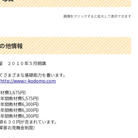
画像をクリックすると拡大して表示できます
の他情報
室 ２０１０年５月開講
さまざまな基礎能力を養います。
P
http://www.r-kodomo.com
費3,675円）
間教材費5,575円）
間教材費6,300円）
間教材費6,300円）
間教材費6,300円）
６３０円が含まれています。
見舞金制度）