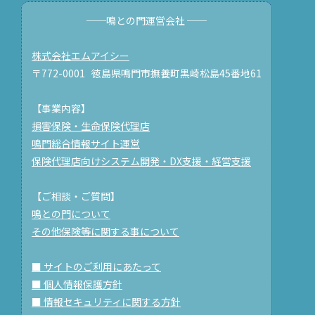
──鳴との門運営会社 ──
株式会社エムアイシー
〒772-0001 徳島県鳴門市撫養町黒崎松島45番地61
【事業内容】
損害保険・生命保険代理店
鳴門総合情報サイト運営
保険代理店向けシステム開発・DX支援・経営支援
【ご相談・ご質問】
鳴との門について
その他保険等に関する事について
■ サイトのご利用にあたって
■ 個人情報保護方針
■ 情報セキュリティに関する方針