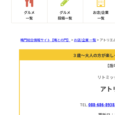
グルメ
グルメ
お店/企業
一覧
投稿一覧
一覧
鳴門総合情報サイト【鳴との門】
>
お店/企業 一覧
> アトリエ
３歳～大人の方が楽し
【趣
リトミッ
アト
TEL.
088-686-89
更新日：2