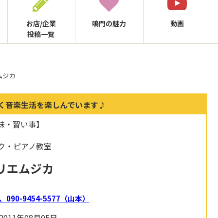
お店/企業
鳴門の
魅力
動画
投稿一覧
ムジカ
く音楽生活を楽しんでいます♪
味・習い事】
ク・ピアノ教室
リエムジカ
38、090-9454-5577（山本）
011年08月05日