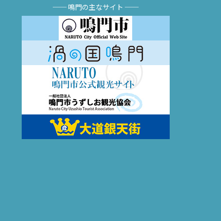
── 鳴門の主なサイト ──