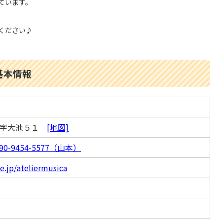
ています。
ください♪
基本情報
田字大池５１
[地図]
090-9454-5577（山本）
e.jp/ateliermusica