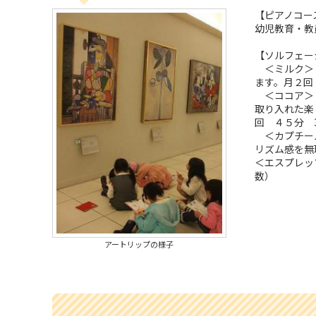
【ピアノコー
幼児教育・教
【ソルフェー
＜ミルク＞
ます。月２回
＜ココア＞
取り入れた楽
回 ４５分 3
＜カプチーノ
リズム感を無
＜エスプレッ
数）
アートリップの様子