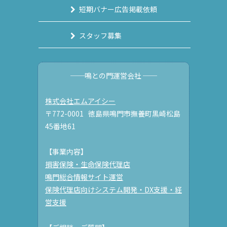
短期バナー広告掲載依頼
スタッフ募集
──鳴との門運営会社 ──
株式会社エムアイシー
〒772-0001 徳島県鳴門市撫養町黒崎松島
45番地61
【事業内容】
損害保険・生命保険代理店
鳴門総合情報サイト運営
保険代理店向けシステム開発・DX支援・経
営支援