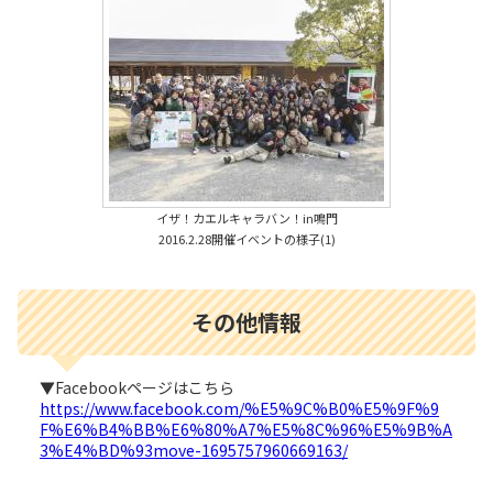
イザ！カエルキャラバン！in鳴門
2016.2.28開催イベントの様子(1)
その他情報
▼Facebookページはこちら
https://www.facebook.com/%E5%9C%B0%E5%9F%9
F%E6%B4%BB%E6%80%A7%E5%8C%96%E5%9B%A
3%E4%BD%93move-1695757960669163/