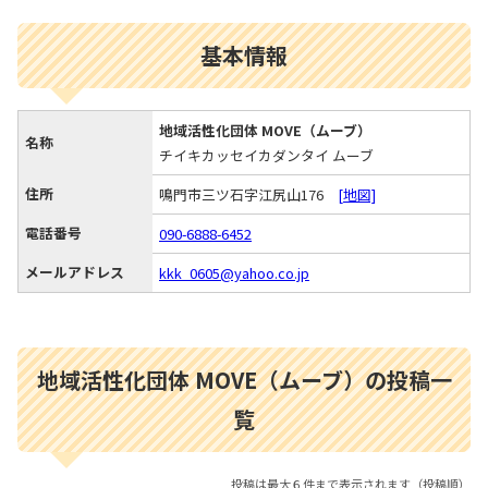
基本情報
地域活性化団体 MOVE（ムーブ）
名称
チイキカッセイカダンタイ ムーブ
住所
鳴門市三ツ石字江尻山176
[地図]
電話番号
090-6888-6452
メールアドレス
kkk_0605@yahoo.co.jp
地域活性化団体 MOVE（ムーブ）の投稿一
覧
投稿は最大６件まで表示されます（投稿順）