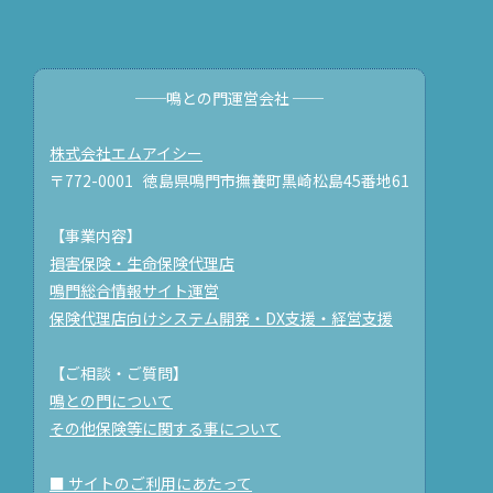
──鳴との門運営会社 ──
株式会社エムアイシー
〒772-0001 徳島県鳴門市撫養町黒崎松島45番地61
【事業内容】
損害保険・生命保険代理店
鳴門総合情報サイト運営
保険代理店向けシステム開発・DX支援・経営支援
【ご相談・ご質問】
鳴との門について
その他保険等に関する事について
■ サイトのご利用にあたって