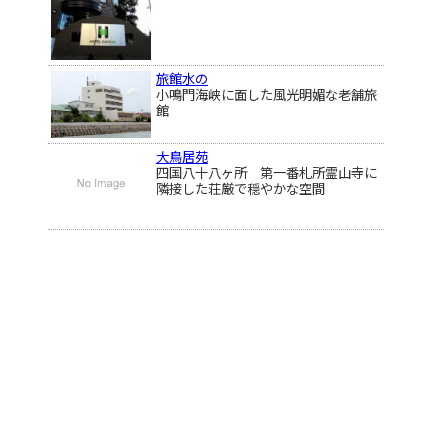
旅館水の
小鳴門海峡に面した風光明媚な老舗旅
館
大鳥居苑
四国八十八ヶ所 第一番札所霊山寺に
隣接した荘厳で穏やかな空間