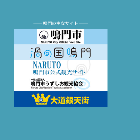
── 鳴門の主なサイト ──