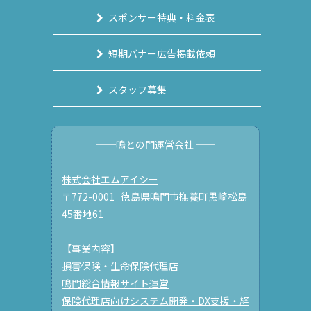
スポンサー特典・料金表
短期バナー広告掲載依頼
スタッフ募集
──鳴との門運営会社 ──
株式会社エムアイシー
〒772-0001 徳島県鳴門市撫養町黒崎松島
45番地61
【事業内容】
損害保険・生命保険代理店
鳴門総合情報サイト運営
保険代理店向けシステム開発・DX支援・経