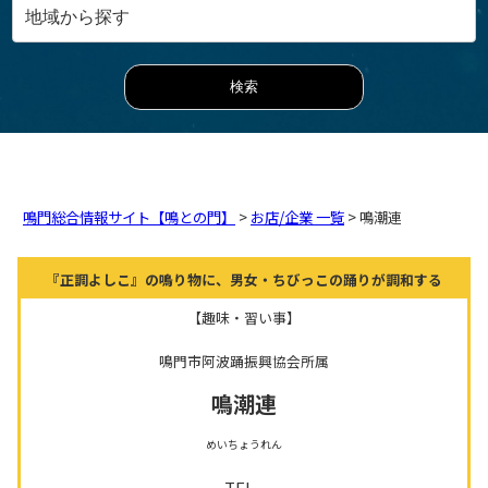
鳴門総合情報サイト【鳴との門】
>
お店/企業 一覧
> 鳴潮連
『正調よしこ』の鳴り物に、男女・ちびっこの踊りが調和する
【趣味・習い事】
鳴門市阿波踊振興協会所属
鳴潮連
めいちょうれん
TEL.