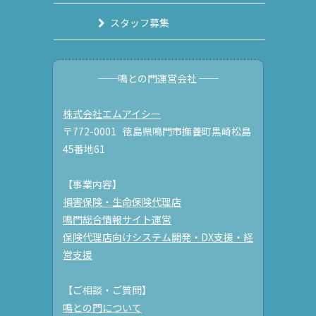
スタッフ募集
──鳴との門運営会社 ──
株式会社エムアイシー
〒772-0001 徳島県鳴門市撫養町黒崎松島
45番地61
【事業内容】
損害保険・生命保険代理店
鳴門総合情報サイト運営
保険代理店向けシステム開発・DX支援・経
営支援
【ご相談・ご質問】
鳴との門について