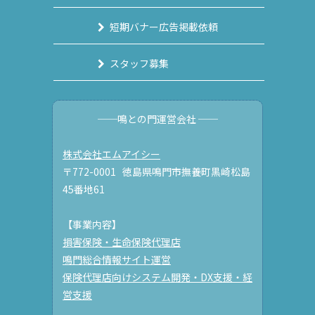
短期バナー広告掲載依頼
スタッフ募集
──鳴との門運営会社 ──
株式会社エムアイシー
〒772-0001 徳島県鳴門市撫養町黒崎松島
45番地61
【事業内容】
損害保険・生命保険代理店
鳴門総合情報サイト運営
保険代理店向けシステム開発・DX支援・経
営支援