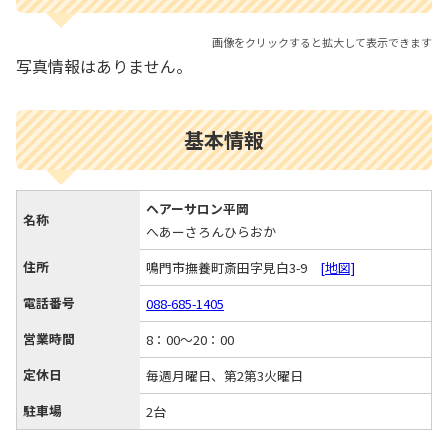
画像をクリックすると拡大して表示できます
写真情報はありません。
基本情報
ヘアーサロン平岡
名称
へあーさろんひらおか
住所
鳴門市撫養町斎田字見白3-9
[地図]
電話番号
088-685-1405
営業時間
8：00～20：00
定休日
毎週月曜日、第2第3火曜日
駐車場
2台