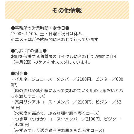
その他情報
●事務所の営業時間・定休日●
13:00～17:00、土・日曜・祝日は休み
※エステはご予約時間に合わせて行っています
●“月2回”の理由●
お肌を保護する角質層のサイクルに合わせて2週間に1回
（＝月2回）のケアをオススメしています。
●料金●
・イルネージュコース…メンバー／2100円、ビジター／630
0円
（時の流れや紫外線によって失われていく肌のうるおいとハ
リを満たすコース）
・薬用リシアルコース…メンバー／2100円、ビジター／52
50円
（水密度を高めて、ぷるり弾む肌へ導くコース）
・つき華（つきか）コース…メンバー／2100円、ビジター
／4200円
（みずみずしく透き通るやわ肌をもたらすコース）