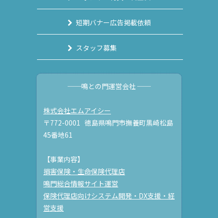
短期バナー広告掲載依頼
スタッフ募集
──鳴との門運営会社 ──
株式会社エムアイシー
〒772-0001 徳島県鳴門市撫養町黒崎松島
45番地61
【事業内容】
損害保険・生命保険代理店
鳴門総合情報サイト運営
保険代理店向けシステム開発・DX支援・経
営支援