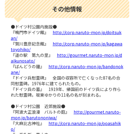
その他情報
●ドイツ村公園内施設●
『鳴門市ドイツ館』
http://corp.naruto-mon.jp/doitsuk
an/
『賀川豊彦記念館』
http://corp.naruto-mon.jp/kagawa
toyohiko/
『道の駅 第九の里』
http://gourmet.naruto-mon.jp/d
aikunosato/
『ばんどうの鐘』
http://corp.naruto-mon.jp/bandonok
ane/
『ドイツ兵慰霊碑』 全国の収容所で亡くなった87名の合
同慰霊碑。1976年に建てられたもの。
『ドイツ兵の墓』 1919年、帰国前のドイツ兵により作ら
れた慰霊碑。坂東ゆかりの11名の名が刻まれる。
●ドイツ村公園 近郊施設●
『阿波大正浪漫 バルトの庭』
http://gourmet.naruto-
mon.jp/barutononiwa/
『大麻比古神社』
http://corp.naruto-mon.jp/ooasahik
o/