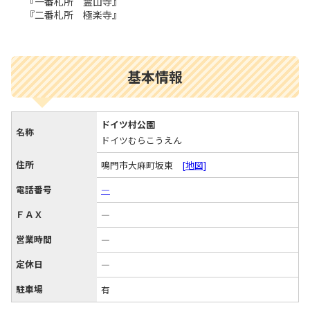
『一番札所 霊山寺』
『二番札所 極楽寺』
基本情報
ドイツ村公園
名称
ドイツむらこうえん
住所
鳴門市大麻町坂東
[地図]
電話番号
―
ＦＡＸ
―
営業時間
―
定休日
―
駐車場
有