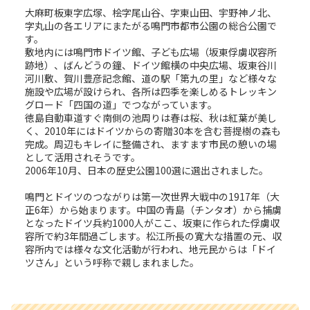
大麻町板東字広塚、桧字尾山谷、字東山田、宇野神ノ北、
字丸山の各エリアにまたがる鳴門市都市公園の総合公園で
す。
敷地内には鳴門市ドイツ館、子ども広場（坂東俘虜収容所
跡地）、ばんどうの鐘、ドイツ館横の中央広場、坂東谷川
河川敷、賀川豊彦記念館、道の駅「第九の里」など様々な
施設や広場が設けられ、各所は四季を楽しめるトレッキン
グロード「四国の道」でつながっています。
徳島自動車道すぐ南側の池周りは春は桜、秋は紅葉が美し
く、2010年にはドイツからの寄贈30本を含む菩提樹の森も
完成。周辺もキレイに整備され、ますます市民の憩いの場
として活用されそうです。
2006年10月、日本の歴史公園100選に選出されました。
鳴門とドイツのつながりは第一次世界大戦中の1917年（大
正6年）から始まります。中国の青島（チンタオ）から捕虜
となったドイツ兵約1000人がここ、坂東に作られた俘虜収
容所で約3年間過ごします。松江所長の寛大な措置の元、収
容所内では様々な文化活動が行われ、地元民からは「ドイ
ツさん」という呼称で親しまれました。