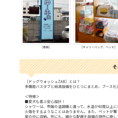
［看板］
［キャリーバッグ、ベッド］
そ
［ドッグウォッシュZAB］とは？
多機能バスタブと給湯設備をひとつにまとめ、ブース化
＜特徴＞
■愛犬も喜ぶ安心設計！
シャワーは、市販の温調機と違って、水温が40度以上
火傷をするようなことはありません。また、ペットが驚
室の中に収納。他にも、細かな配慮を設備の随所に施し