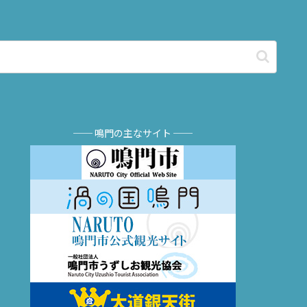
── 鳴門の主なサイト ──