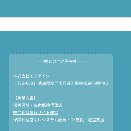
──鳴との門運営会社 ──
株式会社エムアイシー
〒772-0001 徳島県鳴門市撫養町黒崎松島45番地61
【事業内容】
損害保険・生命保険代理店
鳴門総合情報サイト運営
保険代理店向けシステム開発・DX支援・経営支援