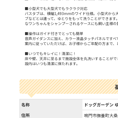
■小型犬でも大型犬でもラクラク対応
バスタブは、横幅1,493mmのワイド仕様。小型犬か
ブなどとは違って、ゆとりをもって洗うことができます
なワンちゃんをシャンプーされるケースにも飼い主様の
■操作はガイド付きでとっても簡単
音声ガイダンスに加え、カラー液晶タッチパネルですべ
案内に従っていただけば、お子様からご年配の方まで、
■いつでもキレイに！清潔に！
床や壁、天井に至るまで施設全体を丸洗いすることがで
設内はいつも清潔に保たれます。
名称
ドッグガーデン 
住所
鳴門市撫養町大桑