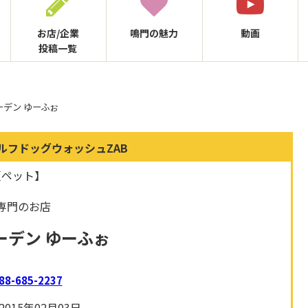
お店/企業
鳴門の
魅力
動画
投稿一覧
ーデン ゆーふぉ
ルフドッグウォッシュZAB
【ペット】
専門のお店
ーデン ゆーふぉ
88-685-2237
015年02月03日