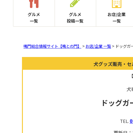
グルメ
グルメ
お店/企業
一覧
投稿一覧
一覧
鳴門総合情報サイト【鳴との門】
>
お店/企業 一覧
> ドッグガ
犬グッズ販売・セ
犬
ドッグガ
TEL.
0
更新日：2