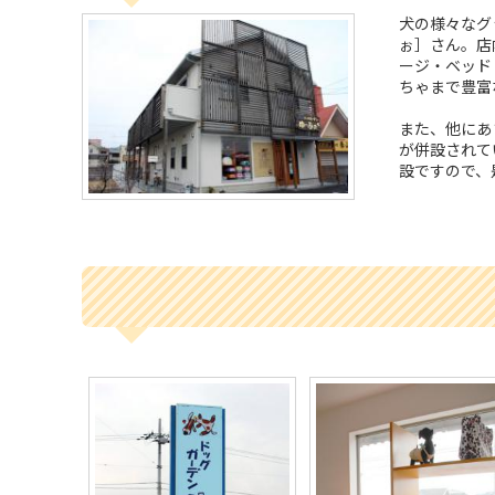
犬の様々なグ
ぉ］さん。店
ージ・ベッド
ちゃまで豊富
また、他にあ
が併設されて
設ですので、是