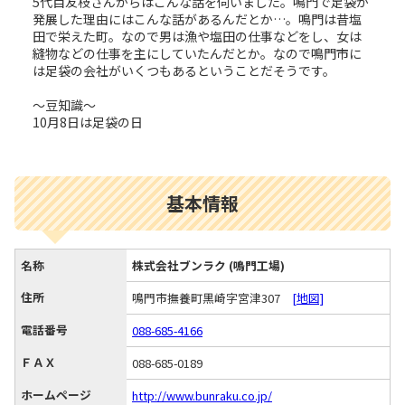
5代目友枝さんからはこんな話を伺いました。鳴門で足袋が
発展した理由にはこんな話があるんだとか…。鳴門は昔塩
田で栄えた町。なので男は漁や塩田の仕事などをし、女は
縫物などの仕事を主にしていたんだとか。なので鳴門市に
は足袋の会社がいくつもあるということだそうです。
～豆知識～
10月8日は足袋の日
基本情報
名称
株式会社ブンラク (鳴門工場)
住所
鳴門市撫養町黒崎字宮津307
[地図]
電話番号
088-685-4166
ＦＡＸ
088-685-0189
ホームページ
http://www.bunraku.co.jp/