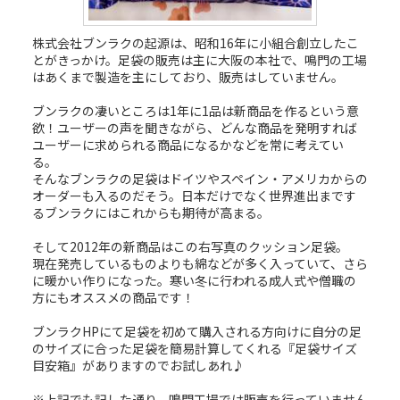
株式会社ブンラクの起源は、昭和16年に小組合創立したこ
とがきっかけ。足袋の販売は主に大阪の本社で、鳴門の工場
はあくまで製造を主にしており、販売はしていません。
ブンラクの凄いところは1年に1品は新商品を作るという意
欲！ユーザーの声を聞きながら、どんな商品を発明すれば
ユーザーに求められる商品になるかなどを常に考えてい
る。
そんなブンラクの足袋はドイツやスペイン・アメリカからの
オーダーも入るのだそう。日本だけでなく世界進出まです
るブンラクにはこれからも期待が高まる。
そして2012年の新商品はこの右写真のクッション足袋。
現在発売しているものよりも綿などが多く入っていて、さら
に暖かい作りになった。寒い冬に行われる成人式や僧職の
方にもオススメの商品です！
ブンラクHPにて足袋を初めて購入される方向けに自分の足
のサイズに合った足袋を簡易計算してくれる『足袋サイズ
目安箱』がありますのでお試しあれ♪
※上記でも記した通り、鳴門工場では販売を行っていません