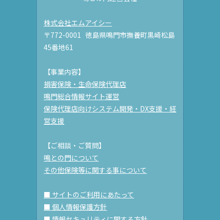
株式会社エムアイシー
〒772-0001 徳島県鳴門市撫養町黒崎松島
45番地61
【事業内容】
損害保険・生命保険代理店
鳴門総合情報サイト運営
保険代理店向けシステム開発・DX支援・経
営支援
【ご相談・ご質問】
鳴との門について
その他保険等に関する事について
■ サイトのご利用にあたって
■ 個人情報保護方針
■ 情報セキュリティに関する方針