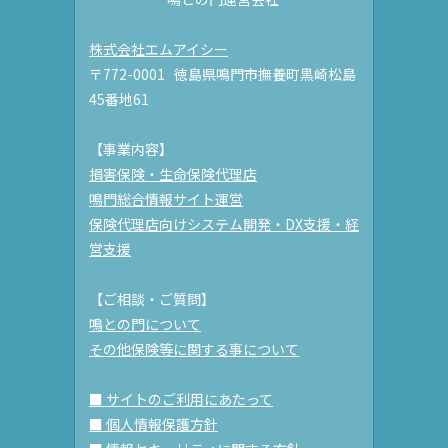
株式会社エムアイシー
〒772-0001 徳島県鳴門市撫養町黒崎松島
45番地61
【事業内容】
損害保険・生命保険代理店
鳴門総合情報サイト運営
保険代理店向けシステム開発・DX支援・経
営支援
【ご相談・ご質問】
鳴との門について
その他保険等に関する事について
■ サイトのご利用にあたって
■ 個人情報保護方針