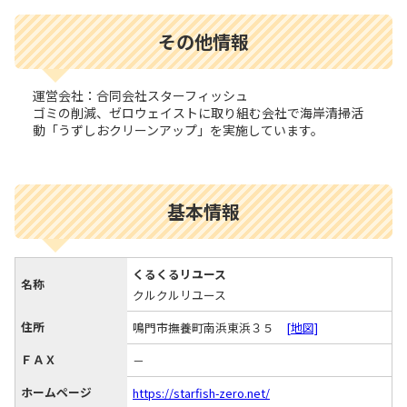
その他情報
運営会社：合同会社スターフィッシュ
ゴミの削減、ゼロウェイストに取り組む会社で海岸清掃活
動「うずしおクリーンアップ」を実施しています。
基本情報
くるくるリユース
名称
クルクルリユース
住所
鳴門市撫養町南浜東浜３５
[地図]
ＦＡＸ
－
ホームページ
https://starfish-zero.net/