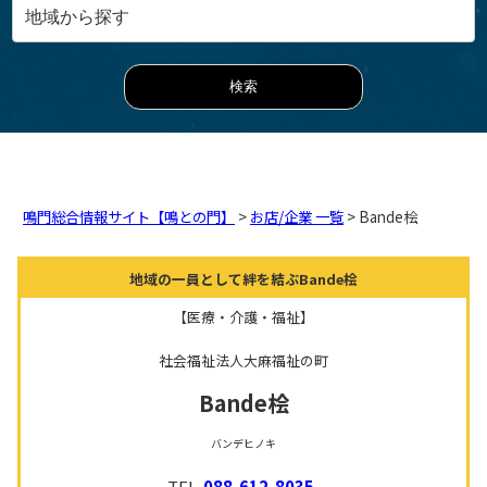
鳴門総合情報サイト【鳴との門】
>
お店/企業 一覧
> Bande桧
地域の一員として絆を結ぶBande桧
【医療・介護・福祉】
社会福祉法人大麻福祉の町
Bande桧
バンデヒノキ
TEL.
088-612-8035