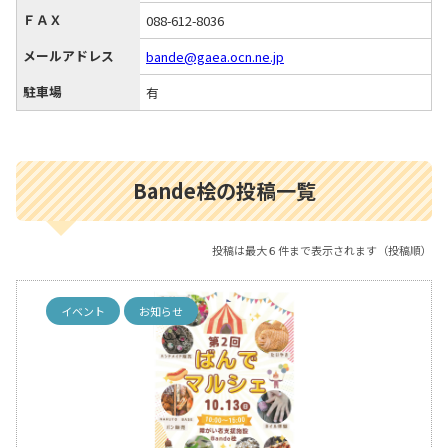
ＦＡＸ
088-612-8036
メールアドレス
bande@gaea.ocn.ne.jp
駐車場
有
Bande桧の投稿一覧
投稿は最大６件まで表示されます（投稿順）
イベント
お知らせ