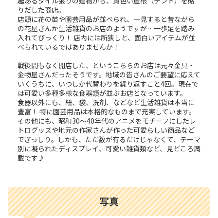
趣あるタイル張りの建物から、黄色い屋根（テント）を貼
りだした商店。
店頭に花の苗や園芸用品が並べられ、一見すると昔ながら
の花屋さんか生活雑貨のお店のようですが…一歩足を踏み
入れてびっくり！ 店内には所狭しと、面白いアイテムが並
べられているではありませんか！
戦後間もなく開店した、というこちらのお店は元々金具・
金物屋さんだったそうです。地域の皆さんのご要望に応えて
いくうちに、いつしか代替わりを繰り返すこと4回。現在で
は可愛い多種多様な食器類が並ぶお店となっています。
食器以外にも、紐、袋、洗剤、などなど生活雑貨は本当に
豊富！ 特に園芸用品は本格的なものまで充実しています。
その他にも、昭和30～40年代のアニメをモチーフにしたレ
トログッズや地元の作家さんが作った可愛らしい商品など
でぎっしり。しかも、ただ数が有るだけじゃなくて、テーマ
別に凝られたディスプレイ、可愛い雑貨類など、見どころ満
載です♪
写真