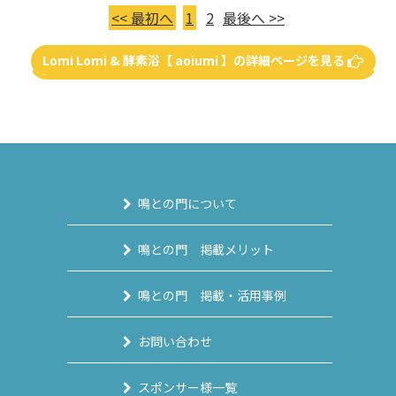
<< 最初へ
1
2
最後へ >>
Lomi Lomi & 酵素浴【 aoiumi 】の詳細ページを見る
鳴との門について
鳴との門 掲載メリット
鳴との門 掲載・活用事例
お問い合わせ
スポンサー様一覧