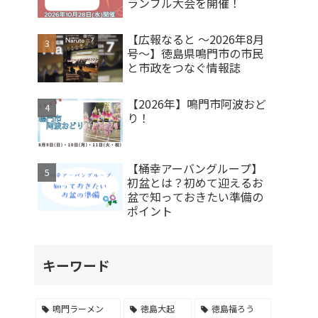
ランブル大会を開催！
【広報なると ～2026年8月
号～】徳島県鳴門市の市民
と市政をつなぐ情報誌
【2026年】鳴門市阿波おど
り！
【桶幸アーバングループ】
初盆とは？初めて迎えるお
盆で知っておきたい準備の
ポイント
キーワード
鳴門ラーメン
徳島大起
徳島福ろう