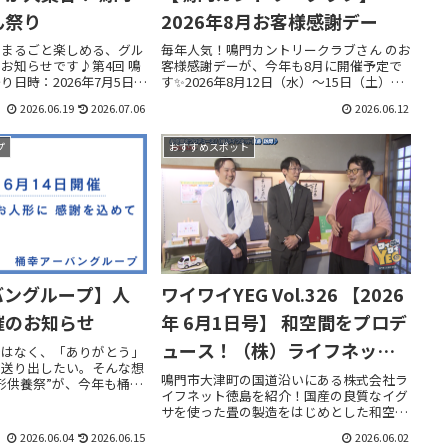
ん祭り
2026年8月お客様感謝デー
をまるごと楽しめる、グル
毎年人気！鳴門カントリークラブさん のお
お知らせです♪第4回 鳴
客様感謝デーが、今年も8月に開催予定で
日時：2026年7月5日
す✨2026年8月12日（水）〜15日（土）の4
5:00会場：鳴門観光汽船 駐
日間限定で、食事付きのお得な特別料金プ
2026.06.19
2026.07.06
2026.06.12
ベントラインナップ・お魚
ランをご用意！お盆期間中にゴルフを楽し
をピタリと当てた...
みたい方は、この機会にぜひチェックし
て...
プ
おすすめスポット
バングループ】人
ワイワイYEG Vol.326 【2026
催のお知らせ
年 6月1日号】 和空間をプロデ
ュース！（株）ライフネット
ではなく、「ありがとう」
て送り出したい。そんな想
徳島 訪問♪
鳴門市大津町の国道沿いにある株式会社ラ
形供養祭”が、今年も桶幸
イフネット徳島を紹介！国産の良質なイグ
プさんで開催されます。供
サを使った畳の製造をはじめとした和空間
ない方向けに、事前のお預
をプロデュース！今回はその畳の製造や
られていますので、お忙し
2026.06.04
2026.06.15
2026.06.02
襖、網戸の張替えの様子を特別に見学させ