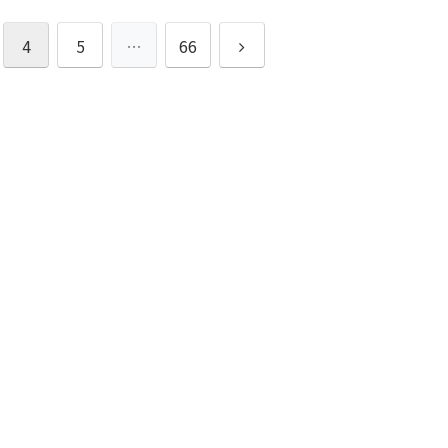
次
4
5
…
66
へ