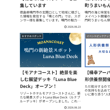
集しています
町うまいも
徳島県鳴門市の玄関口として地域に根ざし
鳴門の海と味覚
た情報を発信する「鳴との門」では、スポ
メイベント開催の
ンサー様を募集しています。鳴門の魅力を
門町うまいもん祭り
発信し、地域と人をつなぐ架け橋として運
（日）9:00〜1
2026.06.23
営しているサイトです。地域のお店・企業
車場小雨決行イ
の皆さまと一緒に、鳴門をもっと盛り上げ
計量大会 ⇒ 重さ
ていけたらと...
おすすめスポット
イベントピックアッ
【モアナコースト】絶景を楽
【桶幸アー
しむ展望デッキ「Luna Blue
形供養祭開
Deck」オープン！
ただ処分するの
の気持ちを込め
リゾートホテルモアナコーストさんに、新
いに寄り添う“人
たな絶景スポットLuna Blue Deck（ルナブ
アーバングルー
ルーデッキ）がオープンしました。これま
養祭当日来られ
で、一部の宿泊プラン利用者のみが利用で
かり期間も設け
2026.06.10
きた屋上スペースを改装し、ランチやディ
い方も安心...