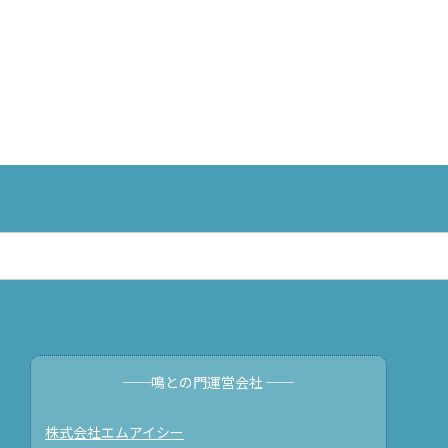
──鳴との門運営会社 ──
株式会社エムアイシー