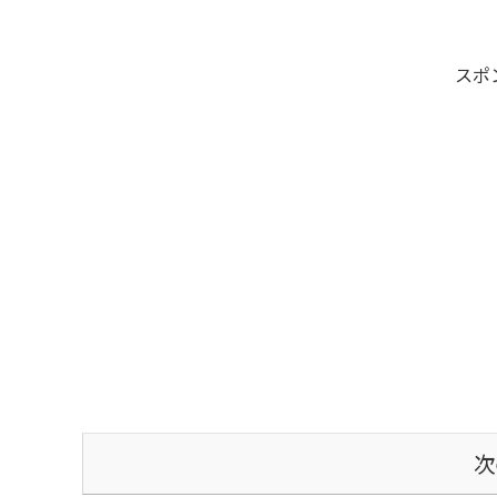
ナーで来館された方も楽しめる展望デッ...
スポ
次