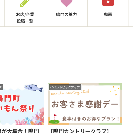
お店/企業
鳴門の
魅力
動画
投稿一覧
プ
イベントピックアップ
幸が大集合！鳴門
【鳴門カントリークラブ】