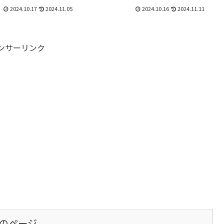
リングの日」に設定をして
縁日まで！入場料・駐車場は無料で...
2024.10.17
2024.11.05
2024.10.16
2024.11.11
で楽しく自転車に乗るきっ
門ウチノ海総合公園から大
ンサーリンク
のページ