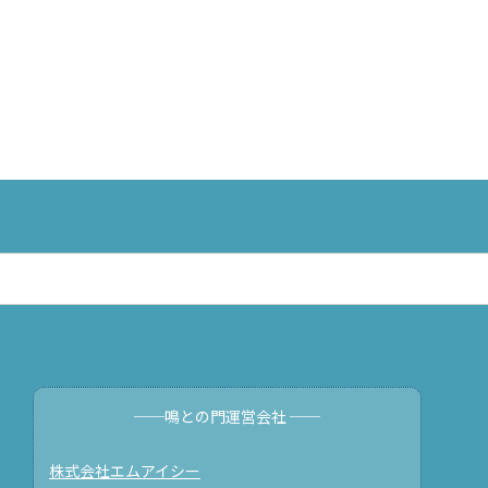
──鳴との門運営会社 ──
株式会社エムアイシー