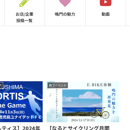
お店/企業
鳴門の
魅力
動画
投稿一覧
プ
終了イベント
ティス】2024年
【なるとサイクリング月間