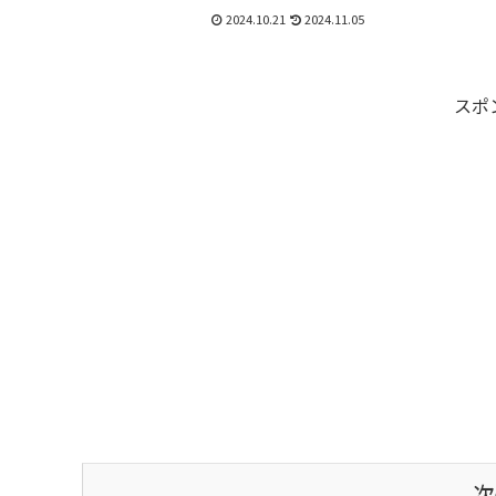
ツの祭典【ULTIMATE FASTA 2024 in
「なるとサイク
2024.10.21
2024.11.05
NARUTO（アルティメット ファスタ）】が
います。みんな
今年も開催されます！県内...
かけとして、鳴
毛海岸...
スポ
次