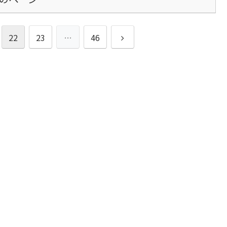
次
22
23
…
46
へ