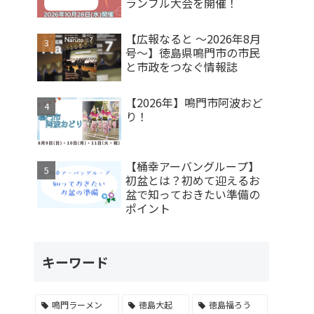
ランブル大会を開催！
【広報なると ～2026年8月
号～】徳島県鳴門市の市民
と市政をつなぐ情報誌
【2026年】鳴門市阿波おど
り！
【桶幸アーバングループ】
初盆とは？初めて迎えるお
盆で知っておきたい準備の
ポイント
キーワード
鳴門ラーメン
徳島大起
徳島福ろう