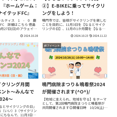
) 『ホームゲーム：
②】E-BIKEに乗ってサイクリ
ナイテッドFC』
ングをしよう！
ォルティス 1 - 0 鹿
鳴門市では、皆様がサイクリングを親しむ
FC 詳細はこちら 徳島
ことを目的に、11月3日を【なるとサイク
月27日(日)のアウェイの
リングの日】、11月の1か月間を【なると
0-2で勝利。現在の徳島
サイクリング月間】に設定しています。11
2024.10.28
2024.10.23
2024.11.22
2024明治安田生命J２リ
月の鳴門市はサイクリングイベント盛りだ
勝15敗6分...
くさんです！イベント第2弾【E-BIKEに乗...
終了イベント
イクリング月間
鳴門病院まつり＆鳴看祭2024
ベント～みんなで
が開催されます(^O^)/
024～
【地域に支えられ、地域を守る】をテーマ
として、第2回鳴門病院まつりと鳴看祭が
なるとサイクリングの日」
共同開催されます😊開催日時 10/26(土)
11（いい）3（サイクリン
10:00～14:00知っておきたい健康のこと、
にちなんで、11月3日を
お子様も楽しめるお仕事体験や、わくわく