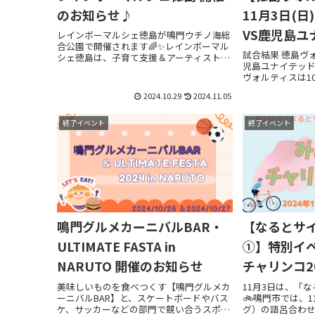
のお知らせ♪
11月3日(日
VS鹿児島ユ
レインボーマルシェ徳島が鳴門ウチノ海総
合公園で開催されます🌈✨レインボーマル
試合結果 徳島ヴ
シェ徳島は、子育て支援＆アーティスト応
児島ユナイテッド
援のイベント型マルシェです。お子様の習
ヴォルティスは10
い事のきっかけ作りや、子育て中の悩みが
ザスパ群馬戦にて
共有できる場所作りを目指しています😊県
2024.10.29
2024.11.05
ヴォルティスの【
内外から素敵...
ーグ】通算成績は15
終了イベント
終了イベント
鳴門グルメカーニバルBAR・
【なるとサ
ULTIMATE FASTA in
①】特別イ
NARUTO 開催のお知らせ
チャリンコ2
美味しいものを食べつくす【鳴門グルメカ
11月3日は、「
ーニバルBAR】と、スケートボードやバス
🚲鳴門市では、
ケ、サッカーなどの部門で競い合うスポー
グ）の語呂合わせ