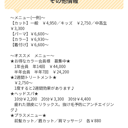
その他情報
～メニュー(一例)～
【カット】一般 ￥4,950／キッズ ￥2,750／中高生
￥3,300
【パーマ】￥6,600～
【カラー】￥6,930～
【着付け】￥6,600～
～オススメ メニュー～
★お得なカラー会員様 募集中★
1年会員 年14回 ￥44,000
半年会員 半年7回 ￥24,200
★2週間トリートメント★
￥2,750～
1度すると2週間効果があります♪
★ヘッドスパ★
10分￥2,200 20分￥3,300 30分￥4,400
疲れた頭皮にリラックス。抜け毛予防にアンチエイジン
グ♪
★プラスメニュー★
前髪カット／眉カット／肩マッサージ 各￥880