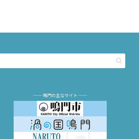
── 鳴門の主なサイト ──