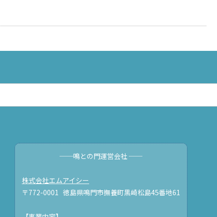
──鳴との門運営会社 ──
株式会社エムアイシー
〒772-0001 徳島県鳴門市撫養町黒崎松島45番地61
【事業内容】