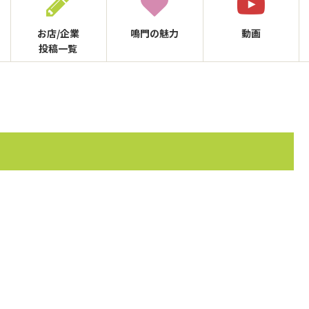
お店/企業
鳴門の
魅力
動画
投稿一覧