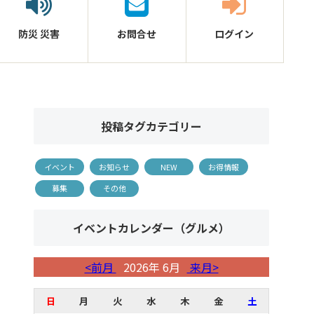
防災
災害
お問合せ
ログイン
投稿タグカテゴリー
イベント
お知らせ
NEW
お得情報
募集
その他
イベントカレンダー（グルメ）
<前月
2026年 6月
来月>
日
月
火
水
木
金
土