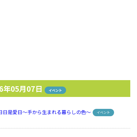
26年05月07日
イベント
 日日是愛日～手から生まれる暮らしの色～
イベント