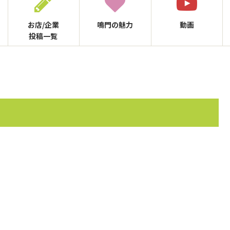
お店/企業
鳴門の
魅力
動画
投稿一覧