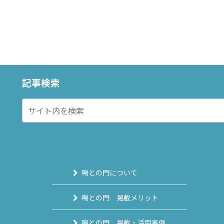
記事検索
鳴との門について
鳴との門 掲載メリット
鳴との門 掲載・活用事例