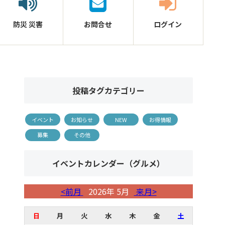
防災
災害
お問合せ
ログイン
投稿タグカテゴリー
イベント
お知らせ
NEW
お得情報
募集
その他
イベントカレンダー（グルメ）
<前月
2026年 5月
来月>
日
月
火
水
木
金
土