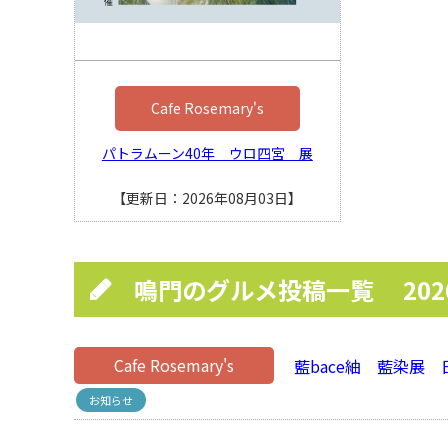
Cafe Rosemary's
パトラムーン40年 ウロ四宮 展
【更新日：2026年08月03日】
鳴門のグルメ投稿一覧
20
Cafe Rosemary's
藍bace紬 藍染展
お知らせ