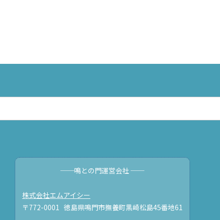
──鳴との門運営会社 ──
株式会社エムアイシー
〒772-0001 徳島県鳴門市撫養町黒崎松島45番地61