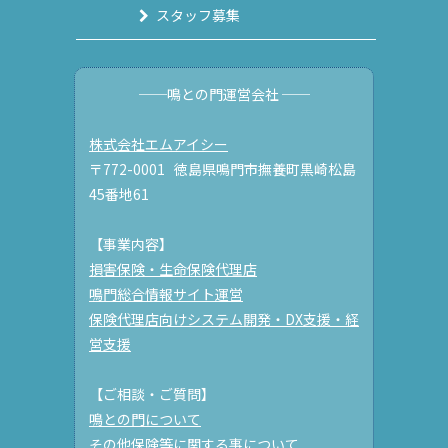
スタッフ募集
──鳴との門運営会社 ──
株式会社エムアイシー
〒772-0001 徳島県鳴門市撫養町黒崎松島
45番地61
【事業内容】
損害保険・生命保険代理店
鳴門総合情報サイト運営
保険代理店向けシステム開発・DX支援・経
営支援
【ご相談・ご質問】
鳴との門について
その他保険等に関する事について