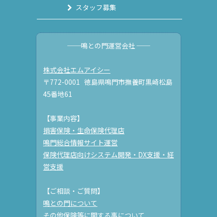
スタッフ募集
──鳴との門運営会社 ──
株式会社エムアイシー
〒772-0001 徳島県鳴門市撫養町黒崎松島
45番地61
【事業内容】
損害保険・生命保険代理店
鳴門総合情報サイト運営
保険代理店向けシステム開発・DX支援・経
営支援
【ご相談・ご質問】
鳴との門について
その他保険等に関する事について