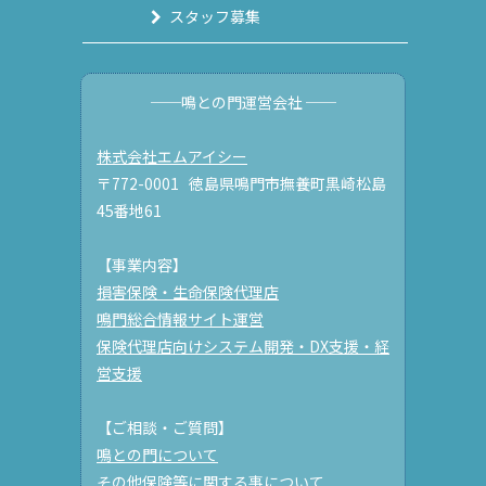
スタッフ募集
──鳴との門運営会社 ──
株式会社エムアイシー
〒772-0001 徳島県鳴門市撫養町黒崎松島
45番地61
【事業内容】
損害保険・生命保険代理店
鳴門総合情報サイト運営
保険代理店向けシステム開発・DX支援・経
営支援
【ご相談・ご質問】
鳴との門について
その他保険等に関する事について