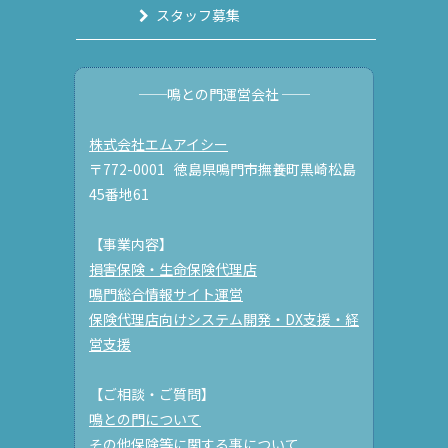
スタッフ募集
──鳴との門運営会社 ──
株式会社エムアイシー
〒772-0001 徳島県鳴門市撫養町黒崎松島
45番地61
【事業内容】
損害保険・生命保険代理店
鳴門総合情報サイト運営
保険代理店向けシステム開発・DX支援・経
営支援
【ご相談・ご質問】
鳴との門について
その他保険等に関する事について