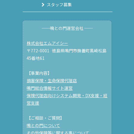
スタッフ募集
──鳴との門運営会社 ──
株式会社エムアイシー
〒772-0001 徳島県鳴門市撫養町黒崎松島
45番地61
【事業内容】
損害保険・生命保険代理店
鳴門総合情報サイト運営
保険代理店向けシステム開発・DX支援・経
営支援
【ご相談・ご質問】
鳴との門について
その他保険等に関する事について