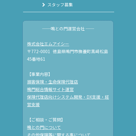
スタッフ募集
──鳴との門運営会社 ──
株式会社エムアイシー
〒772-0001 徳島県鳴門市撫養町黒崎松島
45番地61
【事業内容】
損害保険・生命保険代理店
鳴門総合情報サイト運営
保険代理店向けシステム開発・DX支援・経
営支援
【ご相談・ご質問】
鳴との門について
その他保険等に関する事について