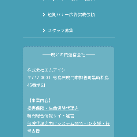
短期バナー広告掲載依頼
スタッフ募集
──鳴との門運営会社 ──
株式会社エムアイシー
〒772-0001 徳島県鳴門市撫養町黒崎松島
45番地61
【事業内容】
損害保険・生命保険代理店
鳴門総合情報サイト運営
保険代理店向けシステム開発・DX支援・経
営支援