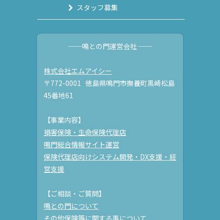
スタッフ募集
──鳴との門運営会社 ──
株式会社エムアイシー
〒772-0001 徳島県鳴門市撫養町黒崎松島
45番地61
【事業内容】
損害保険・生命保険代理店
鳴門総合情報サイト運営
保険代理店向けシステム開発・DX支援・経
営支援
【ご相談・ご質問】
鳴との門について
その他保険等に関する事について