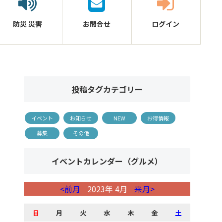
防災
災害
お問合せ
ログイン
投稿タグカテゴリー
イベント
お知らせ
NEW
お得情報
募集
その他
イベントカレンダー（グルメ）
<前月
2023年 4月
来月>
日
月
火
水
木
金
土