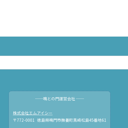
──鳴との門運営会社 ──
株式会社エムアイシー
〒772-0001 徳島県鳴門市撫養町黒崎松島45番地61