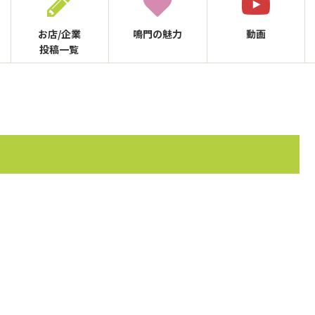
お店/企業
鳴門の
魅力
動画
投稿一覧