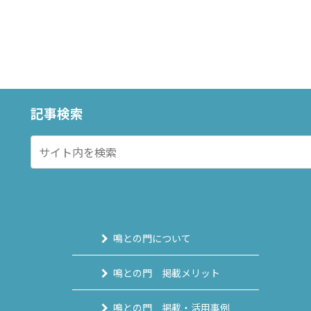
記事検索
鳴との門について
鳴との門 掲載メリット
鳴との門 掲載・活用事例