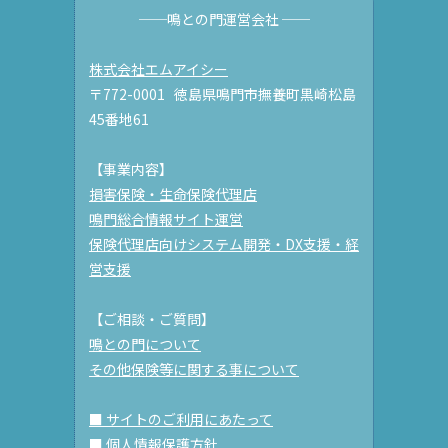
──鳴との門運営会社 ──
株式会社エムアイシー
〒772-0001 徳島県鳴門市撫養町黒崎松島
45番地61
【事業内容】
損害保険・生命保険代理店
鳴門総合情報サイト運営
保険代理店向けシステム開発・DX支援・経
営支援
【ご相談・ご質問】
鳴との門について
その他保険等に関する事について
■ サイトのご利用にあたって
■ 個人情報保護方針