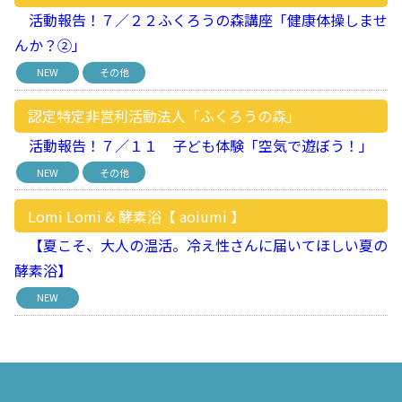
活動報告！７／２２ふくろうの森講座「健康体操しませ
んか？②」
NEW
その他
認定特定非営利活動法人「ふくろうの森」
活動報告！７／１１ 子ども体験「空気で遊ぼう！」
NEW
その他
Lomi Lomi & 酵素浴【 aoiumi 】
【夏こそ、大人の温活。冷え性さんに届いてほしい夏の
酵素浴】
NEW