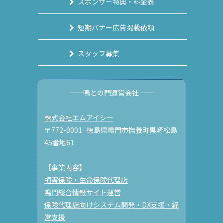
スポンサー特典・料金表
短期バナー広告掲載依頼
スタッフ募集
──鳴との門運営会社 ──
株式会社エムアイシー
〒772-0001 徳島県鳴門市撫養町黒崎松島
45番地61
【事業内容】
損害保険・生命保険代理店
鳴門総合情報サイト運営
保険代理店向けシステム開発・DX支援・経
営支援