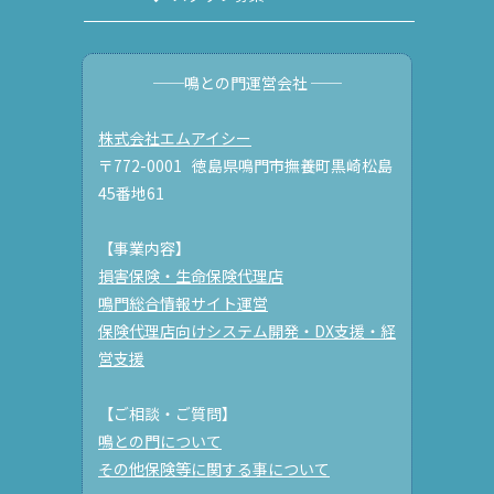
──鳴との門運営会社 ──
株式会社エムアイシー
〒772-0001 徳島県鳴門市撫養町黒崎松島
45番地61
【事業内容】
損害保険・生命保険代理店
鳴門総合情報サイト運営
保険代理店向けシステム開発・DX支援・経
営支援
【ご相談・ご質問】
鳴との門について
その他保険等に関する事について