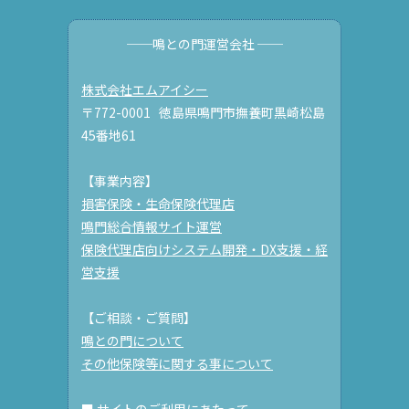
──鳴との門運営会社 ──
株式会社エムアイシー
〒772-0001 徳島県鳴門市撫養町黒崎松島
45番地61
【事業内容】
損害保険・生命保険代理店
鳴門総合情報サイト運営
保険代理店向けシステム開発・DX支援・経
営支援
【ご相談・ご質問】
鳴との門について
その他保険等に関する事について