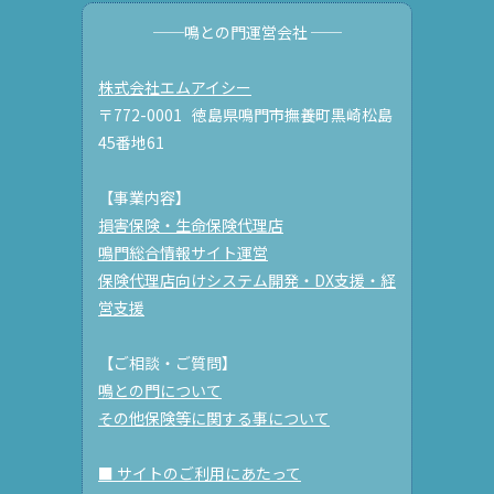
──鳴との門運営会社 ──
株式会社エムアイシー
〒772-0001 徳島県鳴門市撫養町黒崎松島
45番地61
【事業内容】
損害保険・生命保険代理店
鳴門総合情報サイト運営
保険代理店向けシステム開発・DX支援・経
営支援
【ご相談・ご質問】
鳴との門について
その他保険等に関する事について
■ サイトのご利用にあたって